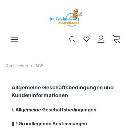
Zum Hauptinhalt springen
Du hast 0 Produkt
Ware
Rechtliches
AGB
Allgemeine Geschäftsbedingungen und
Kundeninformationen
I. Allgemeine Geschäftsbedingungen
§ 1 Grundlegende Bestimmungen