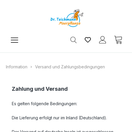
Zum Hauptinhalt springen
Du hast 0 Produkt
Ware
Information
Versand und Zahlungsbedingungen
Zahlung und Versand
Es gelten folgende Bedingungen:
Die Lieferung erfolgt nur im Inland (Deutschland).
Der Versand auf deutsche Inseln ist ausgeschlossen.